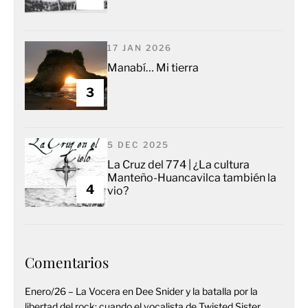
17 JAN 2026
Manabí… Mi tierra
3
5 DEC 2025
La Cruz del 774 | ¿La cultura
Manteño-Huancavilca también la
4
vio?
Comentarios
Enero/26 – La Vocera
en
Dee Snider y la batalla por la
libertad del rock: cuando el vocalista de Twisted Sister