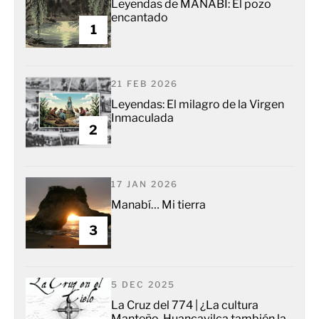
Leyendas de MANABÍ: El pozo
encantado
1
21 FEB 2026
Leyendas: El milagro de la Virgen
Inmaculada
2
17 JAN 2026
Manabí… Mi tierra
3
5 DEC 2025
La Cruz del 774 | ¿La cultura
Manteño-Huancavilca también la