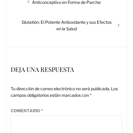
Entrada
Anticonceptivo en Forma de Parche:
de
anterior:
entradas
Entrada
Glutatión: El Potente Antioxidante y sus Efectos
siguiente:
en la Salud
DEJA UNA RESPUESTA
Tu dirección de correo electrónico no será publicada.
Los
campos obligatorios están marcados con
*
COMENTARIO
*